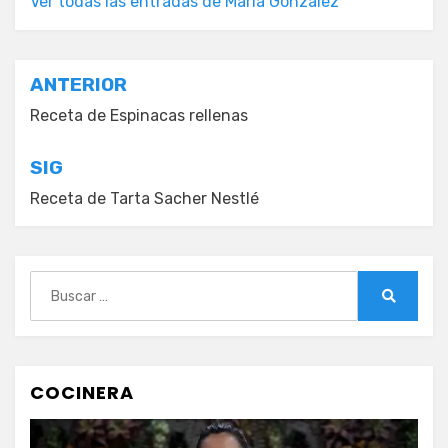
Ver todas las entradas de María González
Navegación
ANTERIOR
de
Receta de Espinacas rellenas
entradas
SIG
Receta de Tarta Sacher Nestlé
Buscar:
Buscar
COCINERA