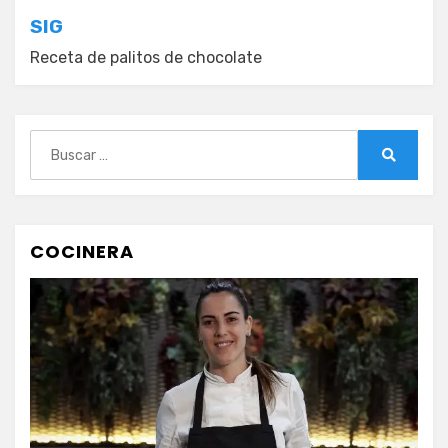
entradas
SIG
Receta de palitos de chocolate
Buscar:
Buscar
COCINERA