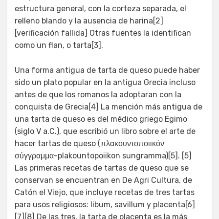
estructura general, con la corteza separada, el
relleno blando y la ausencia de harina[2]
[verificación fallida] Otras fuentes la identifican
como un flan, o tarta[3].
Una forma antigua de tarta de queso puede haber
sido un plato popular en la antigua Grecia incluso
antes de que los romanos la adoptaran con la
conquista de Grecia[4] La mención más antigua de
una tarta de queso es del médico griego Egimo
(siglo V a.C.), que escribió un libro sobre el arte de
hacer tartas de queso (πλακουντοποιικόν
σύγγραμμα-plakountopoiikon sungramma)[5]. [5]
Las primeras recetas de tartas de queso que se
conservan se encuentran en De Agri Cultura, de
Catón el Viejo, que incluye recetas de tres tartas
para usos religiosos: libum, savillum y placenta[6]
[7][8] De las tres, la tarta de placenta es la más