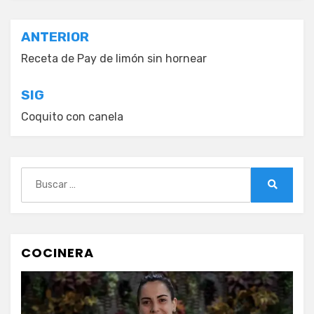
Navegación
ANTERIOR
de
Receta de Pay de limón sin hornear
entradas
SIG
Coquito con canela
Buscar:
Buscar
COCINERA