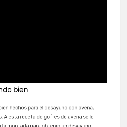
ndo bien
cién hechos para el desayuno con avena,
s. A esta receta de gofres de avena se le
nata montada para obtener un desayuno