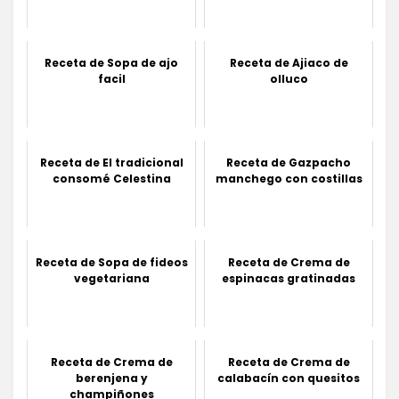
Receta de Sopa de ajo
Receta de Ajiaco de
facil
olluco
Receta de El tradicional
Receta de Gazpacho
consomé Celestina
manchego con costillas
Receta de Sopa de fideos
Receta de Crema de
vegetariana
espinacas gratinadas
Receta de Crema de
Receta de Crema de
berenjena y
calabacín con quesitos
champiñones