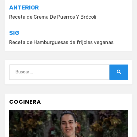
Navegación
ANTERIOR
de
Receta de Crema De Puerros Y Brócoli
entradas
SIG
Receta de Hamburguesas de frijoles veganas
Buscar:
Buscar
COCINERA