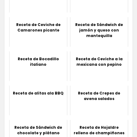
Receta de Ceviche de
Receta de Sándwich de
Camarones picante
jamón y queso con
mantequilla
Receta de Bocadillo
Receta de Ceviche a la
italiano
mexicana con pepino
Receta de alitas ala BBQ
Receta de Crepes de
avena salados
Receta de Sándwich de
Receta de Hojaldre
chocolate y plátano
relleno de champiñones