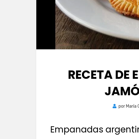
RECETA DE 
JAMÓ
por
María 
Empanadas argenti