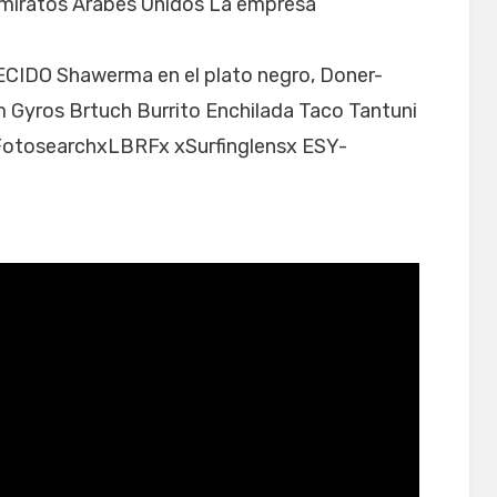
Emiratos Árabes Unidos La empresa
DO Shawerma en el plato negro, Doner-
Gyros Brtuch Burrito Enchilada Taco Tantuni
 xFotosearchxLBRFx xSurfinglensx ESY-