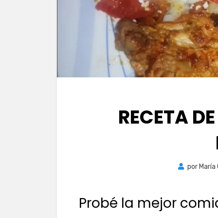
RECETA DE
por
María
Probé la mejor com