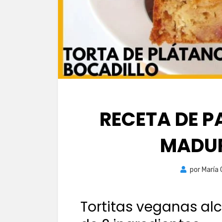
RECETA DE P
MADUR
por
María
Tortitas veganas al