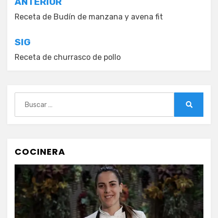
Navegación
ANTERIOR
de
Receta de Budín de manzana y avena fit
entradas
SIG
Receta de churrasco de pollo
Buscar:
Buscar
COCINERA