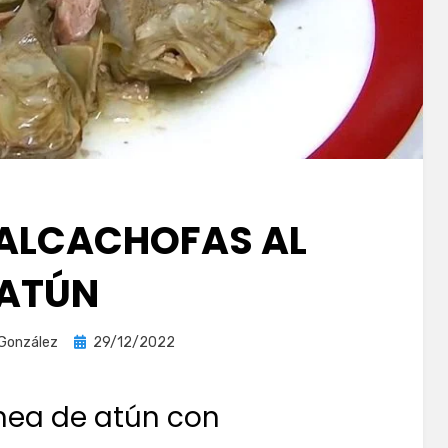
 ALCACHOFAS AL
ATÚN
Publicada
 González
29/12/2022
el
nea de atún con