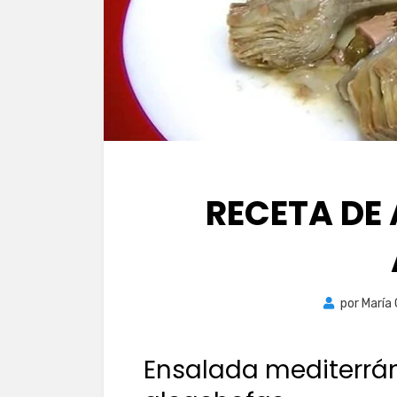
RECETA DE
por
María
Ensalada mediterrá