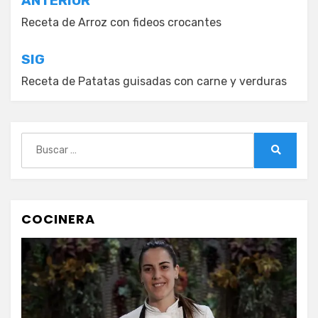
Navegación
ANTERIOR
de
Receta de Arroz con fideos crocantes
entradas
SIG
Receta de Patatas guisadas con carne y verduras
Buscar:
Buscar
COCINERA