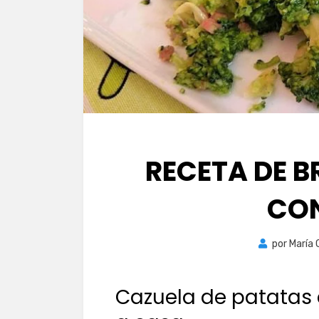
RECETA DE 
CO
por
María
Cazuela de patatas