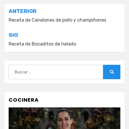
Navegación
ANTERIOR
de
Receta de Canelones de pollo y champiñones
entradas
SIG
Receta de Bocaditos de helado
Buscar:
Buscar
COCINERA