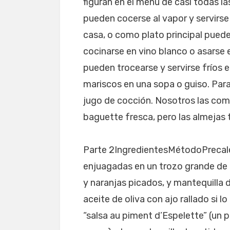
figuran en el menú de casi todas l
pueden cocerse al vapor y servirse
casa, o como plato principal pueden
cocinarse en vino blanco o asarse
pueden trocearse y servirse fríos
mariscos en una sopa o guiso. Para
jugo de cocción. Nosotros las comi
baguette fresca, pero las almejas 
Parte 2IngredientesMétodoPrecalen
enjuagadas en un trozo grande de
y naranjas picados, y mantequilla d
aceite de oliva con ajo rallado si l
“salsa au piment d’Espelette” (un p