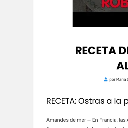
RECETA D
A
por
María
RECETA: Ostras a la p
Amandes de mer — En Francia, las