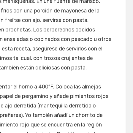
as marisquerías. En una fuente de marisco,
 fríos con una porción de mayonesa de la
 freírse con ajo, servirse con pasta,
 en brochetas. Los berberechos cocidos
 en ensaladas o cocinados con pescado u otros
 esta receta, asegúrese de servirlos con el
mos tal cual, con trozos crujientes de
también están deliciosas con pasta.
tar el horno a 400ºF. Coloca las almejas
 papel de pergamino y añade pimientos rojos
e ajo derretida (mantequilla derretida o
o prefieres). Yo también añadí un chorrito de
imiento rojo que se encuentra en la región