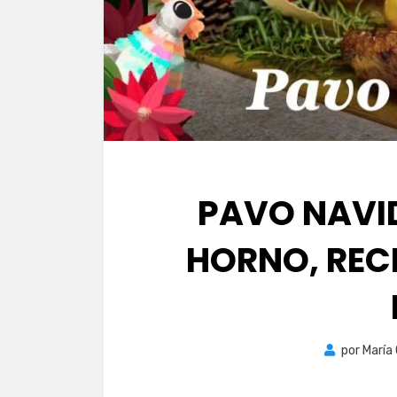
PAVO NAVI
HORNO, REC
por
María