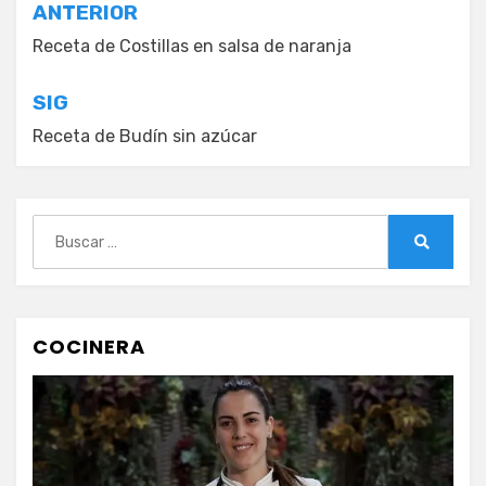
Navegación
ANTERIOR
de
Receta de Costillas en salsa de naranja
entradas
SIG
Receta de Budín sin azúcar
Buscar:
Buscar
COCINERA