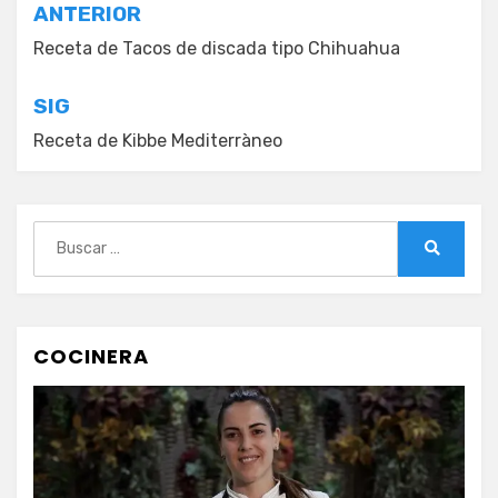
Navegación
ANTERIOR
de
Receta de Tacos de discada tipo Chihuahua
entradas
SIG
Receta de Kibbe Mediterràneo
Buscar:
Buscar
COCINERA