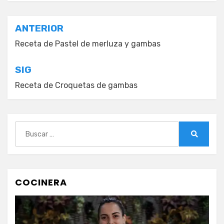
Navegación
ANTERIOR
de
Receta de Pastel de merluza y gambas
entradas
SIG
Receta de Croquetas de gambas
Buscar:
Buscar
COCINERA