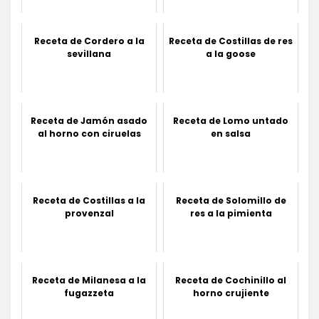
Receta de Cordero a la
Receta de Costillas de res
sevillana
a la goose
Receta de Jamón asado
Receta de Lomo untado
al horno con ciruelas
en salsa
Receta de Costillas a la
Receta de Solomillo de
provenzal
res a la pimienta
Receta de Milanesa a la
Receta de Cochinillo al
fugazzeta
horno crujiente