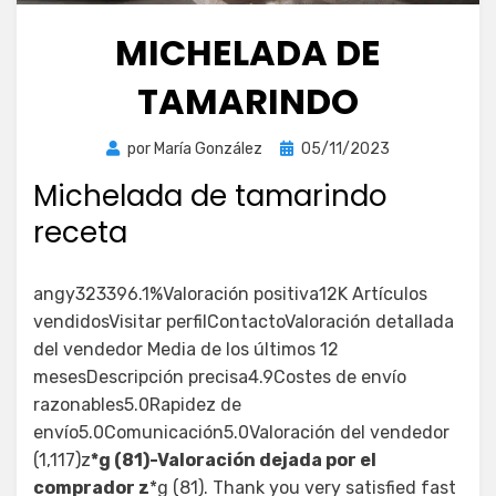
MICHELADA DE
TAMARINDO
Publicada
por
María González
05/11/2023
el
Michelada de tamarindo
receta
angy323396.1%Valoración positiva12K Artículos
vendidosVisitar perfilContactoValoración detallada
del vendedor Media de los últimos 12
mesesDescripción precisa4.9Costes de envío
razonables5.0Rapidez de
envío5.0Comunicación5.0Valoración del vendedor
(1,117)z
*g (81)-Valoración dejada por el
comprador z
*g (81). Thank you very satisfied fast