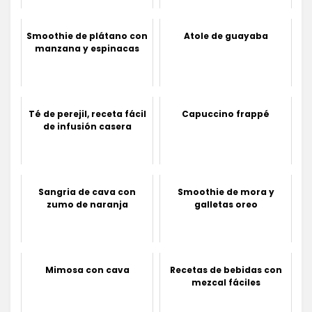
Smoothie de plátano con
Atole de guayaba
manzana y espinacas
Té de perejil, receta fácil
Capuccino frappé
de infusión casera
Sangria de cava con
Smoothie de mora y
zumo de naranja
galletas oreo
Mimosa con cava
Recetas de bebidas con
mezcal fáciles