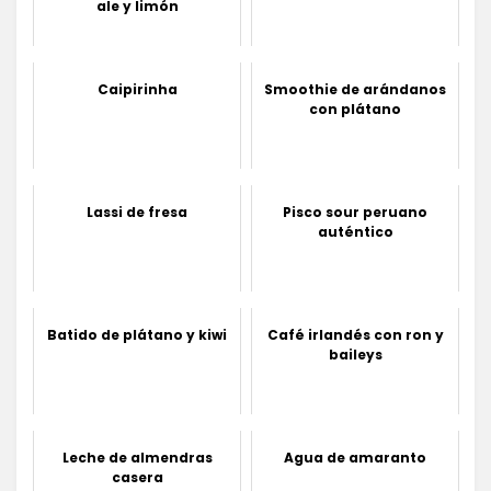
ale y limón
Caipirinha
Smoothie de arándanos
con plátano
Lassi de fresa
Pisco sour peruano
auténtico
Batido de plátano y kiwi
Café irlandés con ron y
baileys
Leche de almendras
Agua de amaranto
casera