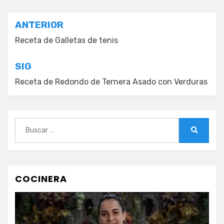
Navegación
ANTERIOR
de
Receta de Galletas de tenis
entradas
SIG
Receta de Redondo de Ternera Asado con Verduras
Buscar:
Buscar
COCINERA