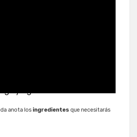
ngo y aguacate
ada anota los
ingredientes
que necesitarás