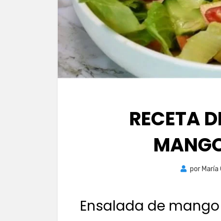
RECETA D
MANGO
por
María
Ensalada de mango 