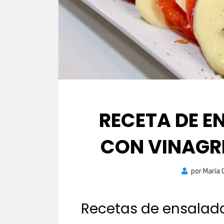
RECETA DE E
CON VINAGR
por
María 
Recetas de ensalad