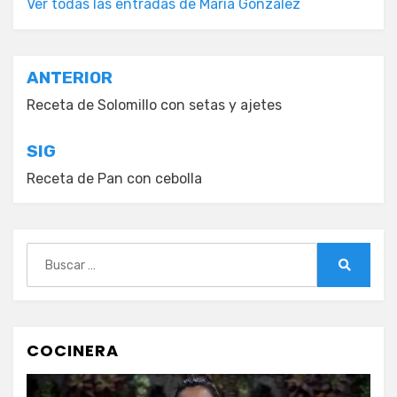
Ver todas las entradas de María González
Navegación
ANTERIOR
de
Receta de Solomillo con setas y ajetes
entradas
SIG
Receta de Pan con cebolla
Buscar:
Buscar
COCINERA