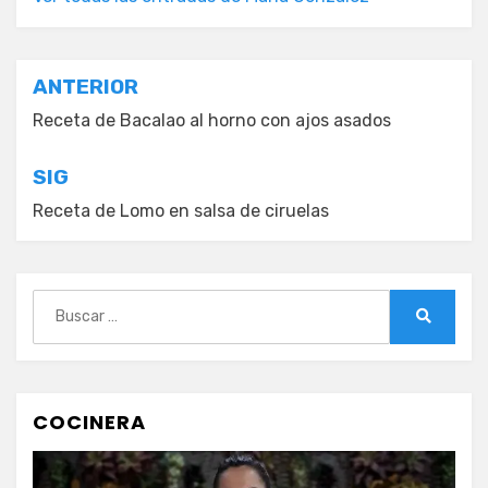
Navegación
ANTERIOR
de
Receta de Bacalao al horno con ajos asados
entradas
SIG
Receta de Lomo en salsa de ciruelas
Buscar:
Buscar
COCINERA