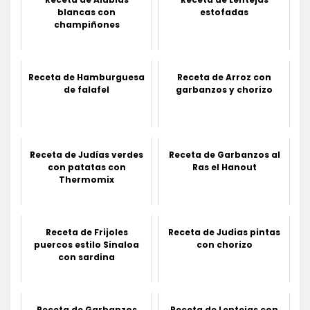
blancas con
estofadas
champiñones
Receta de Hamburguesa
Receta de Arroz con
de falafel
garbanzos y chorizo
Receta de Judías verdes
Receta de Garbanzos al
con patatas con
Ras el Hanout
Thermomix
Receta de Frijoles
Receta de Judias pintas
puercos estilo Sinaloa
con chorizo
con sardina
Receta de Garbanzos
Receta de Lentejas con