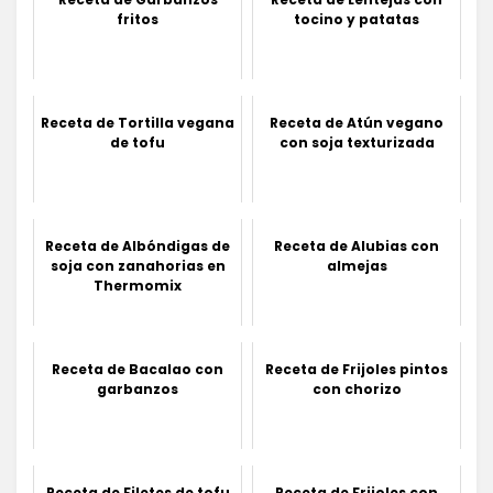
fritos
tocino y patatas
Receta de Tortilla vegana
Receta de Atún vegano
de tofu
con soja texturizada
Receta de Albóndigas de
Receta de Alubias con
soja con zanahorias en
almejas
Thermomix
Receta de Bacalao con
Receta de Frijoles pintos
garbanzos
con chorizo
Receta de Filetes de tofu
Receta de Frijoles con