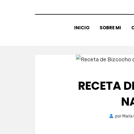
INICIO
SOBRE MI
C
RECETA D
N
por
María