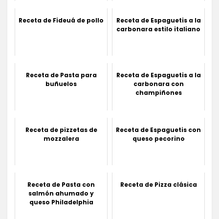
Receta de Fideuá de pollo
Receta de Espaguetis a la
carbonara estilo italiano
Receta de Pasta para
Receta de Espaguetis a la
buñuelos
carbonara con
champiñones
Receta de pizzetas de
Receta de Espaguetis con
mozzalera
queso pecorino
Receta de Pasta con
Receta de Pizza clásica
salmón ahumado y
queso Philadelphia