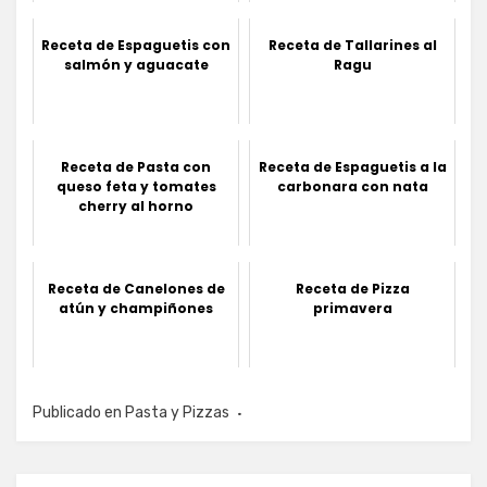
Receta de Espaguetis con
Receta de Tallarines al
salmón y aguacate
Ragu
Receta de Pasta con
Receta de Espaguetis a la
queso feta y tomates
carbonara con nata
cherry al horno
Receta de Canelones de
Receta de Pizza
atún y champiñones
primavera
Publicado en
Pasta y Pizzas