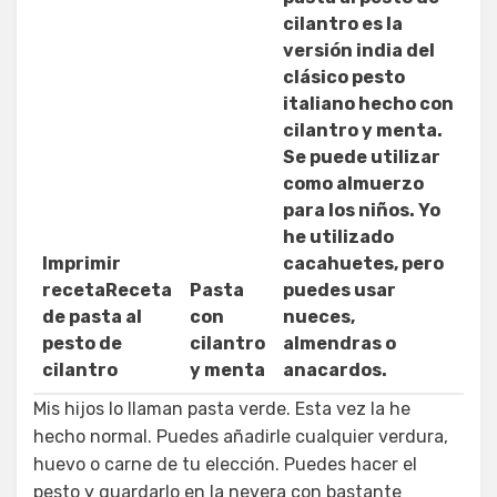
cilantro es la
versión india del
clásico pesto
italiano hecho con
cilantro y menta.
Se puede utilizar
como almuerzo
para los niños. Yo
he utilizado
Imprimir
cacahuetes, pero
recetaReceta
Pasta
puedes usar
de pasta al
con
nueces,
pesto de
cilantro
almendras o
cilantro
y menta
anacardos.
Mis hijos lo llaman pasta verde. Esta vez la he
hecho normal. Puedes añadirle cualquier verdura,
huevo o carne de tu elección. Puedes hacer el
pesto y guardarlo en la nevera con bastante