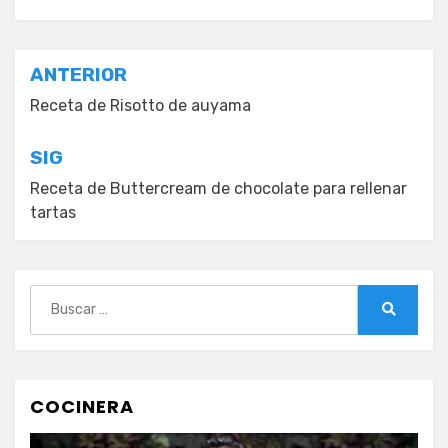
Navegación
ANTERIOR
de
Receta de Risotto de auyama
entradas
SIG
Receta de Buttercream de chocolate para rellenar
tartas
Buscar:
Buscar
COCINERA