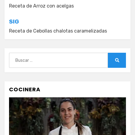
de
Receta de Arroz con acelgas
entradas
SIG
Receta de Cebollas chalotas caramelizadas
Buscar:
Buscar
COCINERA