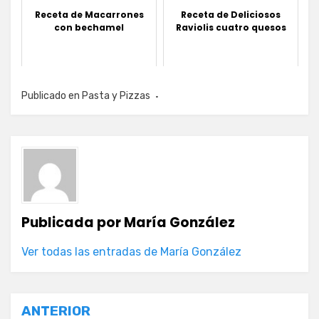
Receta de Macarrones
Receta de Deliciosos
con bechamel
Raviolis cuatro quesos
Publicado en
Pasta y Pizzas
Publicada por
María González
Ver todas las entradas de María González
Navegación
ANTERIOR