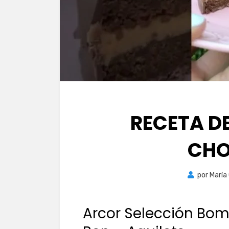
RECETA D
CHO
por
María
Arcor Selección Bo