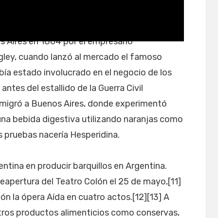
aíses
 Aires en 1864 por el empresario
gley, cuando lanzó al mercado el famoso
bía estado involucrado en el negocio de los
tes del estallido de la Guerra Civil
 emigró a Buenos Aires, donde experimentó
una bebida digestiva utilizando naranjas como
as pruebas nacería Hesperidina.
ntina en producir barquillos en Argentina.
reapertura del Teatro Colón el 25 de mayo,[11]
ón la ópera Aída en cuatro actos.[12][13] A
otros productos alimenticios como conservas,