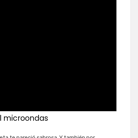
l microondas
eta te pareció sabrosa. Y también por