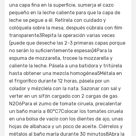
una capa fina en la superficie, sumerja el cazo
pequeño en la leche caliente para que la capa de
leche se pegue a él. Retírela con cuidado y
colóquela sobre la mesa, después cúbrala con film
transparente3Repita la operación varias veces
(puede que deseche las 2-3 primeras capas porque
no serán lo suficientemente espesas)4Para la
espuma de mozzarella, trocee la mozzarella y
caliente la leche. Pásela a una batidora y tritúrela
hasta obtener una mezcla homogénea5Métala en
el frigorífico durante 12 horas, pásela por un
colador y mézclela con la nata. Sazonar con sal y
verter en un sifón cargado con 2 cargas de gas
N2O6Para el zumo de tomate ciruela, precalentar
un baño maría a 80°C7Colocar los tomates ciruela
en una bolsa de vacío con los dientes de ajo, unas
hojas de albahaca y un poco de aceite. Ciérrelos y
métalos al baño maría durante 30 minutos8Abra la