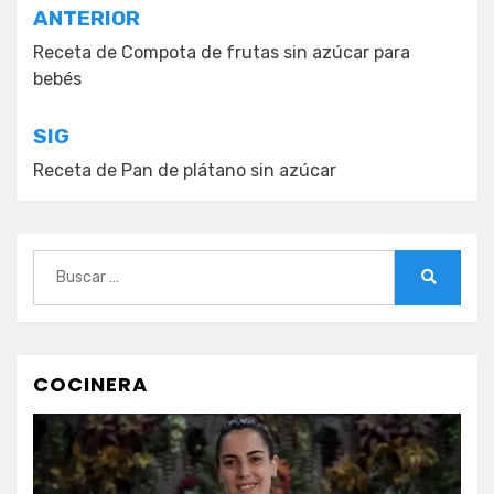
Navegación
ANTERIOR
de
Receta de Compota de frutas sin azúcar para
bebés
entradas
SIG
Receta de Pan de plátano sin azúcar
Buscar:
Buscar
COCINERA