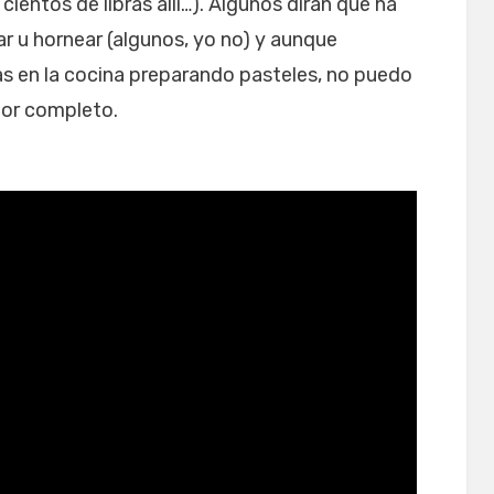
entos de libras allí…). Algunos dirán que ha
r u hornear (algunos, yo no) y aunque
s en la cocina preparando pasteles, no puedo
por completo.