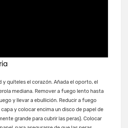
ria
d y quíteles el corazón. Añada el oporto, el
erola mediana. Remover a fuego lento hasta
fuego y llevar a ebullición. Reducir a fuego
a capa y colocar encima un disco de papel de
mente grande para cubrir las peras). Colocar
apel, para asegurarse de que las peras