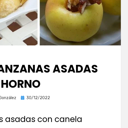
MANZANAS ASADAS
 HORNO
Publicada
 González
30/12/2022
el
s asadas con canela