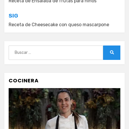
de
Receta de Ensalada de frutas para niños
entradas
SIG
Receta de Cheesecake con queso mascarpone
Buscar:
Buscar
COCINERA