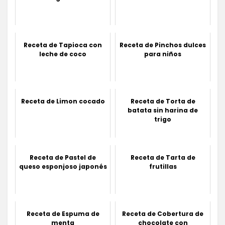
Receta de Tapioca con
Receta de Pinchos dulces
leche de coco
para niños
Receta de Limon cocado
Receta de Torta de
batata sin harina de
trigo
Receta de Pastel de
Receta de Tarta de
queso esponjoso japonés
frutillas
Receta de Espuma de
Receta de Cobertura de
menta
chocolate con