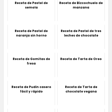
Receta de Pastel de
Receta de Bizcochuelo de
semola
manzana
Receta de Pastel de
Receta de Pastel de tres
naranja sin horno
leches de chocolate
Receta de Gomitas de
Receta de Tarta de Oreo
fresa
Receta de Pudin casero
Receta de Tarta de
fácil y rápido
chocolate vegana