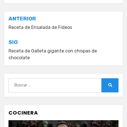
Navegación
ANTERIOR
de
Receta de Ensalada de Fideos
entradas
SIG
Receta de Galleta gigante con chispas de
chocolate
Buscar:
Buscar
COCINERA