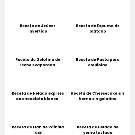
Receta de Azúcar
Receta de Espuma de
invertido
plátano
Receta de Gelatina de
Receta de Pasta para
leche evaporada
coulibiac
Receta de Helado express
Receta de Cheesecake sin
de chocolate blanco.
horno sin gelatina
Receta de Flan de vainilla
Receta de Helado de
fácil
yema tostada