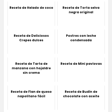
Receta de Helado de coco
Receta de Torta selva
negra original
Receta de Deliciosos
Postres con leche
Crepes dulces
condensada
Receta de Tarta de
Receta de Mini pavlovas
manzana con hojaldre
sin crema
Receta de Flan de queso
Receta de Budín de
napolitano fácil
chocolate con aceite