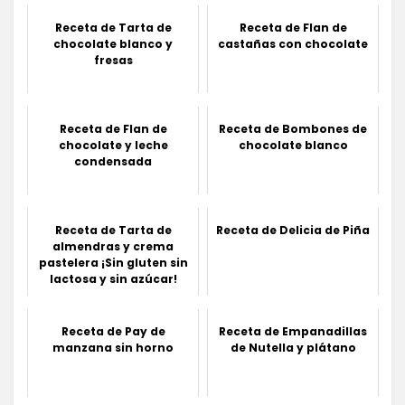
Receta de Tarta de
Receta de Flan de
chocolate blanco y
castañas con chocolate
fresas
Receta de Flan de
Receta de Bombones de
chocolate y leche
chocolate blanco
condensada
Receta de Tarta de
Receta de Delicia de Piña
almendras y crema
pastelera ¡Sin gluten sin
lactosa y sin azúcar!
Receta de Pay de
Receta de Empanadillas
manzana sin horno
de Nutella y plátano