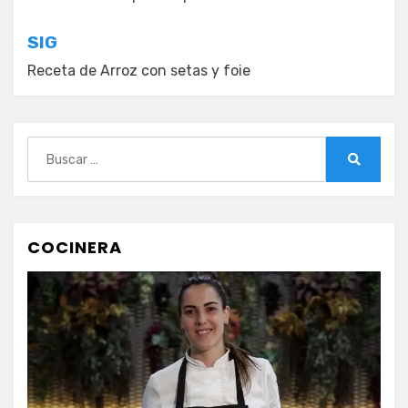
de
entradas
SIG
Receta de Arroz con setas y foie
Buscar:
Buscar
COCINERA