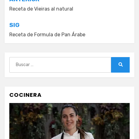
Navegación
de
Receta de Vieiras al natural
entradas
SIG
Receta de Formula de Pan Árabe
Buscar:
Buscar
COCINERA