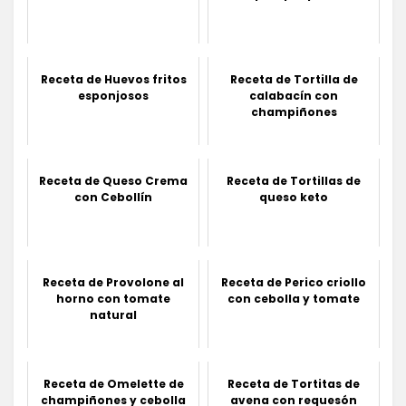
Receta de Huevos fritos
Receta de Tortilla de
esponjosos
calabacín con
champiñones
Receta de Queso Crema
Receta de Tortillas de
con Cebollín
queso keto
Receta de Provolone al
Receta de Perico criollo
horno con tomate
con cebolla y tomate
natural
Receta de Omelette de
Receta de Tortitas de
champiñones y cebolla
avena con requesón