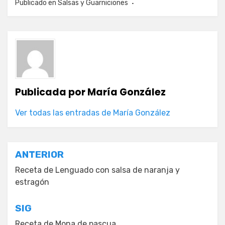
Publicado en
Salsas y Guarniciones
Publicada por
María González
Ver todas las entradas de María González
Navegación
ANTERIOR
de
Receta de Lenguado con salsa de naranja y
estragón
entradas
SIG
Receta de Mona de pascua