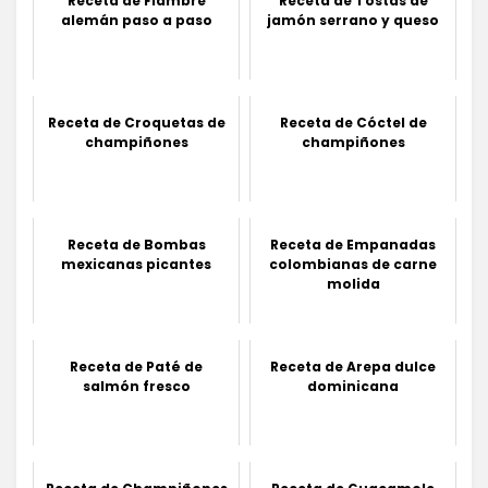
Receta de Fiambre
Receta de Tostas de
alemán paso a paso
jamón serrano y queso
Receta de Croquetas de
Receta de Cóctel de
champiñones
champiñones
Receta de Bombas
Receta de Empanadas
mexicanas picantes
colombianas de carne
molida
Receta de Paté de
Receta de Arepa dulce
salmón fresco
dominicana