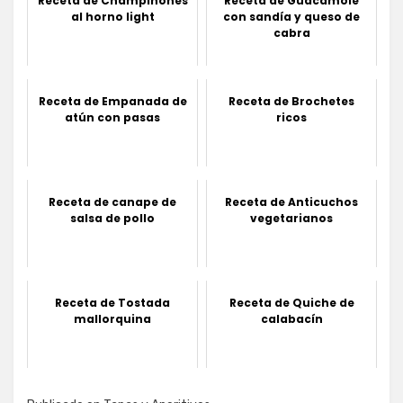
Receta de Champiñones
Receta de Guacamole
al horno light
con sandía y queso de
cabra
Receta de Empanada de
Receta de Brochetes
atún con pasas
ricos
Receta de canape de
Receta de Anticuchos
salsa de pollo
vegetarianos
Receta de Tostada
Receta de Quiche de
mallorquina
calabacín